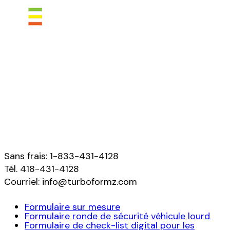
Le générateur TurboFormZ vous
permet de créer des formulaires et
questionnaires numériques
entièrement personnalisés
Pour nous joindre
Sans frais: 1-833-431-4128
Tél. 418-431-4128
Courriel: info@turboformz.com
Formulaire sur mesure
Formulaire ronde de sécurité véhicule lourd
Formulaire de check-list digital pour les